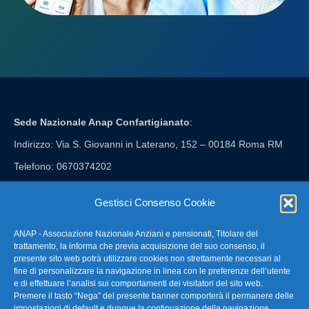
Sede Nazionale Anap Confartigianato
:
Indirizzo: Via S. Giovanni in Laterano, 152 – 00184 Roma RM
Telefono: 0670374202
E-mail: anap@confartigianato.it
Gestisci Consenso Cookie
ANAP - Associazione Nazionale Anziani e pensionati, Titolare del
FAQ – Domande Frequenti
trattamento, la informa che previa acquisizione del suo consenso, il
presente sito web potrà utilizzare cookies non strettamente necessari al
fine di personalizzare la navigazione in linea con le preferenze dell’utente
La nostra Newsletter
e di effettuare l’analisi sui comportamenti dei visitatori del sito web.
Premere il tasto “Nega” del presente banner comporterà il permanere delle
Link Utili
impostazioni di default e dunque la continuazione della navigazione