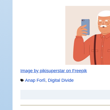
Image by pikisuperstar on Freepik
Anap Forlì
,
Digital Divide