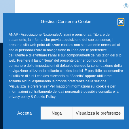
Gestisci Consenso Cookie
ANAP - Associazione Nazionale Anziani e pensionati, Titolare del
trattamento, la informa che previa acquisizione del suo consenso, il
presente sito web potrà utilizzare cookies non strettamente necessari al
fine di personalizzare la navigazione in linea con le preferenze
dell’utente e di effettuare l’analisi sui comportamenti dei visitatori del sito
FAQ – Domande 
web. Premere il tasto “Nega” del presente banner comporterà il
Sede Nazionale Anap Confartigianato
:
permanere delle impostazioni di default e dunque la continuazione della
Indirizzo: Via S. Giovanni in Laterano,
navigazione utilizzando soltanto cookies tecnici. È possibile acconsentire
La nostra Newsle
all’utilizzo di tutti i cookies cliccando su “Accetta” oppure abilitarne
152 – 00184 Roma RM
soltanto alcuni esprimendo le proprie preferenze nella sezione
Link Utili
“Visualizza le preferenze” Per maggiori informazioni sui cookie e per
Telefono: 0670374202
informazioni sul trattamento dei dati personali è possibile consultare la
privacy policy & Cookie Policy
;
E-mail: anap@confartigianato.it
TG Confartigian
Privacy & Cookie
Accetta
Nega
Visualizza le preferenze