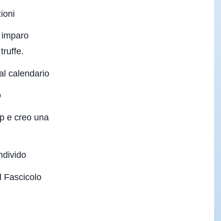
ioni
, imparo
truffe.
 al calendario
o
pp e creo una
ndivido
l Fascicolo