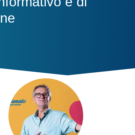
nformativo e di
one