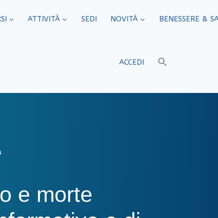
SI
ATTIVITÀ
SEDI​
NOVITÀ
BENESSERE & S
ACCEDI
a
co e morte