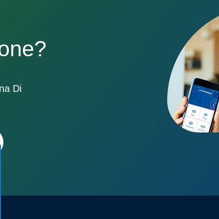
sone?
ona Di