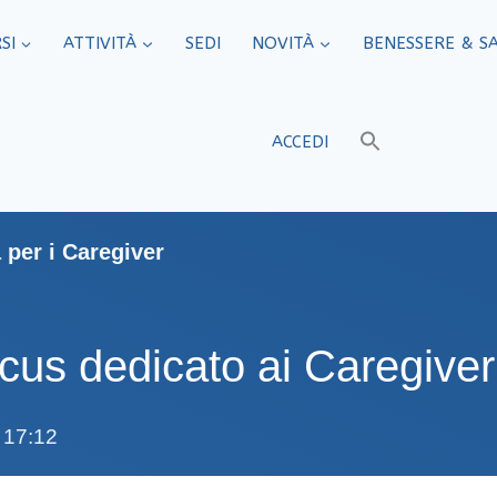
SI
ATTIVITÀ
SEDI​
NOVITÀ
BENESSERE & S
ACCEDI
 per i Caregiver
ocus dedicato ai Caregiver
 17:12