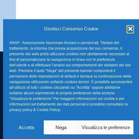
Gestisci Consenso Cookie
ANAP - Associazione Nazionale Anziani e pensionati, Titolare del
trattamento, la informa che previa acquisizione del suo consenso, il
presente sito web potrà utilizzare cookies non strettamente necessari al
fine di personalizzare la navigazione in linea con le preferenze
dell’utente e di effettuare l’analisi sui comportamenti dei visitatori del sito
FAQ – Domande 
web. Premere il tasto “Nega” del presente banner comporterà il
Sede Nazionale Anap Confartigianato
:
permanere delle impostazioni di default e dunque la continuazione della
Indirizzo: Via S. Giovanni in Laterano,
navigazione utilizzando soltanto cookies tecnici. È possibile acconsentire
La nostra Newsle
all’utilizzo di tutti i cookies cliccando su “Accetta” oppure abilitarne
152 – 00184 Roma RM
soltanto alcuni esprimendo le proprie preferenze nella sezione
Link Utili
“Visualizza le preferenze” Per maggiori informazioni sui cookie e per
Telefono: 0670374202
informazioni sul trattamento dei dati personali è possibile consultare la
privacy policy & Cookie Policy
;
E-mail: anap@confartigianato.it
TG Confartigian
Privacy & Cookie
Accetta
Nega
Visualizza le preferenze