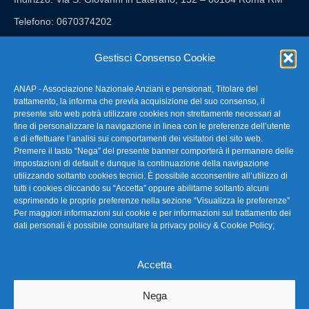
Telefono: 0670374202
E-mail: anap@confartigianato.it
Gestisci Consenso Cookie
ANAP - Associazione Nazionale Anziani e pensionati, Titolare del
FAQ – Domande Frequenti
trattamento, la informa che previa acquisizione del suo consenso, il
presente sito web potrà utilizzare cookies non strettamente necessari al
fine di personalizzare la navigazione in linea con le preferenze dell’utente
La nostra Newsletter
e di effettuare l’analisi sui comportamenti dei visitatori del sito web.
Premere il tasto “Nega” del presente banner comporterà il permanere delle
Link Utili
impostazioni di default e dunque la continuazione della navigazione
utilizzando soltanto cookies tecnici. È possibile acconsentire all’utilizzo di
tutti i cookies cliccando su “Accetta” oppure abilitarne soltanto alcuni
TG Confartigianato
esprimendo le proprie preferenze nella sezione “Visualizza le preferenze”
Per maggiori informazioni sui cookie e per informazioni sul trattamento dei
Privacy & Cookie Policy
dati personali è possibile consultare la
privacy policy & Cookie Policy
;
Accetta
Seguici
Nega