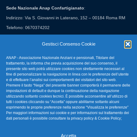
Sede Nazionale Anap Confartigianato
:
Indirizzo: Via S. Giovanni in Laterano, 152 – 00184 Roma RM
Telefono: 0670374202
E-mail: anap@confartigianato.it
Gestisci Consenso Cookie
ANAP - Associazione Nazionale Anziani e pensionati, Titolare del
FAQ – Domande Frequenti
trattamento, la informa che previa acquisizione del suo consenso, il
presente sito web potrà utilizzare cookies non strettamente necessari al
fine di personalizzare la navigazione in linea con le preferenze dell’utente
La nostra Newsletter
e di effettuare l’analisi sui comportamenti dei visitatori del sito web.
Premere il tasto “Nega” del presente banner comporterà il permanere delle
Link Utili
impostazioni di default e dunque la continuazione della navigazione
utilizzando soltanto cookies tecnici. È possibile acconsentire all’utilizzo di
tutti i cookies cliccando su “Accetta” oppure abilitarne soltanto alcuni
TG Confartigianato
esprimendo le proprie preferenze nella sezione “Visualizza le preferenze”
Per maggiori informazioni sui cookie e per informazioni sul trattamento dei
Privacy & Cookie Policy
dati personali è possibile consultare la
privacy policy & Cookie Policy
;
Accetta