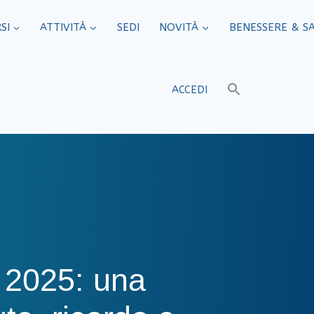
SI
ATTIVITÀ
SEDI​
NOVITÀ
BENESSERE & S
ACCEDI
 2025: una