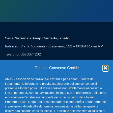
Sede Nazionale Anap Confartigianato
:
Indirizzo: Via S. Giovanni in Laterano, 152 – 00184 Roma RM
Telefono: 0670374202
E-mail: anap@confartigianato.it
Gestisci Consenso Cookie
ANAP - Associazione Nazionale Anziani e pensionati, Titolare del
FAQ – Domande Frequenti
trattamento, la informa che previa acquisizione del suo consenso, il
presente sito web potrà utilizzare cookies non strettamente necessari al
fine di personalizzare la navigazione in linea con le preferenze dell’utente
La nostra Newsletter
e di effettuare l’analisi sui comportamenti dei visitatori del sito web.
Premere il tasto “Nega” del presente banner comporterà il permanere delle
Link Utili
impostazioni di default e dunque la continuazione della navigazione
utilizzando soltanto cookies tecnici. È possibile acconsentire all’utilizzo di