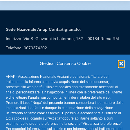
Sede Nazionale Anap Confartigianato
:
Indirizzo: Via S. Giovanni in Laterano, 152 – 00184 Roma RM
Telefono: 0670374202
E-mail: anap@confartigianato.it
Gestisci Consenso Cookie
ANAP - Associazione Nazionale Anziani e pensionati, Titolare del
FAQ – Domande Frequenti
trattamento, la informa che previa acquisizione del suo consenso, il
presente sito web potrà utilizzare cookies non strettamente necessari al
fine di personalizzare la navigazione in linea con le preferenze dell’utente
La nostra Newsletter
e di effettuare l’analisi sui comportamenti dei visitatori del sito web.
Premere il tasto “Nega” del presente banner comporterà il permanere delle
Link Utili
impostazioni di default e dunque la continuazione della navigazione
utilizzando soltanto cookies tecnici. È possibile acconsentire all’utilizzo di
tutti i cookies cliccando su “Accetta” oppure abilitarne soltanto alcuni
TG Confartigianato
esprimendo le proprie preferenze nella sezione “Visualizza le preferenze”
Per maggiori informazioni sui cookie e per informazioni sul trattamento dei