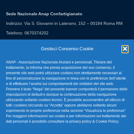
Sede Nazionale Anap Confartigianato
:
Indirizzo: Via S. Giovanni in Laterano, 152 – 00184 Roma RM
Telefono: 0670374202
E-mail: anap@confartigianato.it
Gestisci Consenso Cookie
ANAP - Associazione Nazionale Anziani e pensionati, Titolare del
FAQ – Domande Frequenti
trattamento, la informa che previa acquisizione del suo consenso, il
presente sito web potrà utilizzare cookies non strettamente necessari al
fine di personalizzare la navigazione in linea con le preferenze dell’utente
La nostra Newsletter
e di effettuare l’analisi sui comportamenti dei visitatori del sito web.
Premere il tasto “Nega” del presente banner comporterà il permanere delle
Link Utili
impostazioni di default e dunque la continuazione della navigazione
utilizzando soltanto cookies tecnici. È possibile acconsentire all’utilizzo di
tutti i cookies cliccando su “Accetta” oppure abilitarne soltanto alcuni
TG Confartigianato
esprimendo le proprie preferenze nella sezione “Visualizza le preferenze”
Per maggiori informazioni sui cookie e per informazioni sul trattamento dei
Privacy & Cookie Policy
dati personali è possibile consultare la
privacy policy & Cookie Policy
;