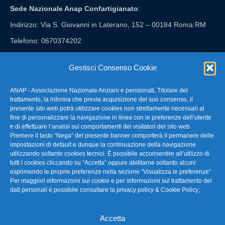
Sede Nazionale Anap Confartigianato
:
Indirizzo: Via S. Giovanni in Laterano, 152 – 00184 Roma RM
Telefono: 0670374202
E-mail: anap@confartigianato.it
Gestisci Consenso Cookie
ANAP - Associazione Nazionale Anziani e pensionati, Titolare del
FAQ – Domande Frequenti
trattamento, la informa che previa acquisizione del suo consenso, il
presente sito web potrà utilizzare cookies non strettamente necessari al
fine di personalizzare la navigazione in linea con le preferenze dell’utente
La nostra Newsletter
e di effettuare l’analisi sui comportamenti dei visitatori del sito web.
Premere il tasto “Nega” del presente banner comporterà il permanere delle
Link Utili
impostazioni di default e dunque la continuazione della navigazione
utilizzando soltanto cookies tecnici. È possibile acconsentire all’utilizzo di
tutti i cookies cliccando su “Accetta” oppure abilitarne soltanto alcuni
TG Confartigianato
esprimendo le proprie preferenze nella sezione “Visualizza le preferenze”
Per maggiori informazioni sui cookie e per informazioni sul trattamento dei
Privacy & Cookie Policy
dati personali è possibile consultare la
privacy policy & Cookie Policy
;
Accetta