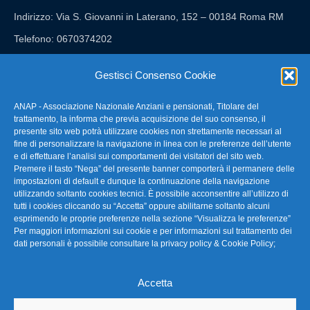
Indirizzo: Via S. Giovanni in Laterano, 152 – 00184 Roma RM
Telefono: 0670374202
E-mail: anap@confartigianato.it
Gestisci Consenso Cookie
ANAP - Associazione Nazionale Anziani e pensionati, Titolare del
FAQ – Domande Frequenti
trattamento, la informa che previa acquisizione del suo consenso, il
presente sito web potrà utilizzare cookies non strettamente necessari al
fine di personalizzare la navigazione in linea con le preferenze dell’utente
La nostra Newsletter
e di effettuare l’analisi sui comportamenti dei visitatori del sito web.
Premere il tasto “Nega” del presente banner comporterà il permanere delle
Link Utili
impostazioni di default e dunque la continuazione della navigazione
utilizzando soltanto cookies tecnici. È possibile acconsentire all’utilizzo di
tutti i cookies cliccando su “Accetta” oppure abilitarne soltanto alcuni
TG Confartigianato
esprimendo le proprie preferenze nella sezione “Visualizza le preferenze”
Per maggiori informazioni sui cookie e per informazioni sul trattamento dei
Privacy & Cookie Policy
dati personali è possibile consultare la
privacy policy & Cookie Policy
;
Accetta
Seguici