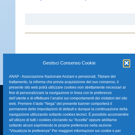
Gestisci Consenso Cookie
ANAP - Associazione Nazionale Anziani e pensionati, Titolare del
trattamento, la informa che previa acquisizione del suo consenso, il
presente sito web potrà utilizzare cookies non strettamente necessari al
fine di personalizzare la navigazione in linea con le preferenze
dell’utente e di effettuare l’analisi sui comportamenti dei visitatori del sito
FAQ – Domande 
web. Premere il tasto “Nega” del presente banner comporterà il
Sede Nazionale Anap Confartigianato
:
permanere delle impostazioni di default e dunque la continuazione della
Indirizzo: Via S. Giovanni in Laterano,
navigazione utilizzando soltanto cookies tecnici. È possibile acconsentire
La nostra Newsle
all’utilizzo di tutti i cookies cliccando su “Accetta” oppure abilitarne
152 – 00184 Roma RM
soltanto alcuni esprimendo le proprie preferenze nella sezione
Link Utili
“Visualizza le preferenze” Per maggiori informazioni sui cookie e per
Telefono: 0670374202