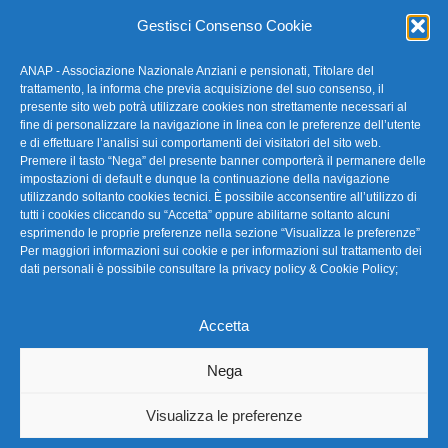
E-mail: anap@confartigianato.it
Gestisci Consenso Cookie
ANAP - Associazione Nazionale Anziani e pensionati, Titolare del
FAQ – Domande Frequenti
trattamento, la informa che previa acquisizione del suo consenso, il
presente sito web potrà utilizzare cookies non strettamente necessari al
fine di personalizzare la navigazione in linea con le preferenze dell’utente
La nostra Newsletter
e di effettuare l’analisi sui comportamenti dei visitatori del sito web.
Premere il tasto “Nega” del presente banner comporterà il permanere delle
Link Utili
impostazioni di default e dunque la continuazione della navigazione
utilizzando soltanto cookies tecnici. È possibile acconsentire all’utilizzo di
tutti i cookies cliccando su “Accetta” oppure abilitarne soltanto alcuni
TG Confartigianato
esprimendo le proprie preferenze nella sezione “Visualizza le preferenze”
Per maggiori informazioni sui cookie e per informazioni sul trattamento dei
Privacy & Cookie Policy
dati personali è possibile consultare la
privacy policy & Cookie Policy
;
Accetta
Seguici
Nega
Visualizza le preferenze