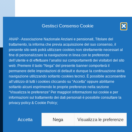
Gestisci Consenso Cookie
ANAP - Associazione Nazionale Anziani e pensionati, Titolare del
trattamento, la informa che previa acquisizione del suo consenso, il
presente sito web potrà utilizzare cookies non strettamente necessari al
fine di personalizzare la navigazione in linea con le preferenze
dell’utente e di effettuare l’analisi sui comportamenti dei visitatori del sito
FAQ – Domande 
web. Premere il tasto “Nega” del presente banner comporterà il
Sede Nazionale Anap Confartigianato
:
permanere delle impostazioni di default e dunque la continuazione della
Indirizzo: Via S. Giovanni in Laterano,
navigazione utilizzando soltanto cookies tecnici. È possibile acconsentire
La nostra Newsle
all’utilizzo di tutti i cookies cliccando su “Accetta” oppure abilitarne
152 – 00184 Roma RM
soltanto alcuni esprimendo le proprie preferenze nella sezione
Link Utili
“Visualizza le preferenze” Per maggiori informazioni sui cookie e per
Telefono: 0670374202
informazioni sul trattamento dei dati personali è possibile consultare la
privacy policy & Cookie Policy
;
E-mail: anap@confartigianato.it
TG Confartigian
Privacy & Cookie
Accetta
Nega
Visualizza le preferenze