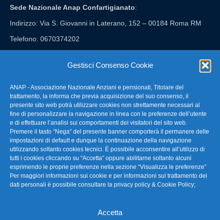
Sede Nazionale Anap Confartigianato
:
Indirizzo: Via S. Giovanni in Laterano, 152 – 00184 Roma RM
Telefono: 0670374202
E-mail: anap@confartigianato.it
Gestisci Consenso Cookie
ANAP - Associazione Nazionale Anziani e pensionati, Titolare del
FAQ – Domande Frequenti
trattamento, la informa che previa acquisizione del suo consenso, il
presente sito web potrà utilizzare cookies non strettamente necessari al
fine di personalizzare la navigazione in linea con le preferenze dell’utente
La nostra Newsletter
e di effettuare l’analisi sui comportamenti dei visitatori del sito web.
Premere il tasto “Nega” del presente banner comporterà il permanere delle
Link Utili
impostazioni di default e dunque la continuazione della navigazione
utilizzando soltanto cookies tecnici. È possibile acconsentire all’utilizzo di
tutti i cookies cliccando su “Accetta” oppure abilitarne soltanto alcuni
TG Confartigianato
esprimendo le proprie preferenze nella sezione “Visualizza le preferenze”
Per maggiori informazioni sui cookie e per informazioni sul trattamento dei
Privacy & Cookie Policy
dati personali è possibile consultare la
privacy policy & Cookie Policy
;
Accetta