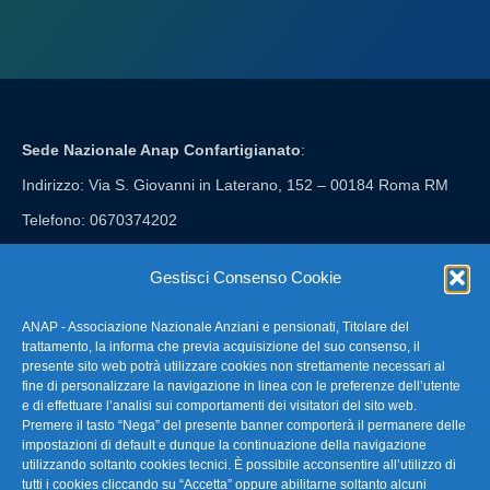
Sede Nazionale Anap Confartigianato
:
Indirizzo: Via S. Giovanni in Laterano, 152 – 00184 Roma RM
Telefono: 0670374202
E-mail: anap@confartigianato.it
Gestisci Consenso Cookie
ANAP - Associazione Nazionale Anziani e pensionati, Titolare del
FAQ – Domande Frequenti
trattamento, la informa che previa acquisizione del suo consenso, il
presente sito web potrà utilizzare cookies non strettamente necessari al
fine di personalizzare la navigazione in linea con le preferenze dell’utente
La nostra Newsletter
e di effettuare l’analisi sui comportamenti dei visitatori del sito web.
Premere il tasto “Nega” del presente banner comporterà il permanere delle
Link Utili
impostazioni di default e dunque la continuazione della navigazione
utilizzando soltanto cookies tecnici. È possibile acconsentire all’utilizzo di
tutti i cookies cliccando su “Accetta” oppure abilitarne soltanto alcuni