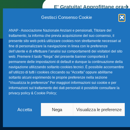
E' Gratuita! Approfittane ora
Gestisci Consenso Cookie
ANAP - Associazione Nazionale Anziani e pensionati, Titolare del
trattamento, la informa che previa acquisizione del suo consenso, il
presente sito web potrà utilizzare cookies non strettamente necessari al
fine di personalizzare la navigazione in linea con le preferenze
dell’utente e di effettuare l’analisi sui comportamenti dei visitatori del sito
FAQ – Domande 
web. Premere il tasto “Nega” del presente banner comporterà il
Sede Nazionale Anap Confartigianato
:
permanere delle impostazioni di default e dunque la continuazione della
Indirizzo: Via S. Giovanni in Laterano,
navigazione utilizzando soltanto cookies tecnici. È possibile acconsentire
La nostra Newsle
all’utilizzo di tutti i cookies cliccando su “Accetta” oppure abilitarne
152 – 00184 Roma RM
soltanto alcuni esprimendo le proprie preferenze nella sezione
Link Utili
“Visualizza le preferenze” Per maggiori informazioni sui cookie e per
Telefono: 0670374202
informazioni sul trattamento dei dati personali è possibile consultare la
privacy policy & Cookie Policy
;
E-mail: anap@confartigianato.it
TG Confartigian
Privacy & Cookie
Accetta
Nega
Visualizza le preferenze