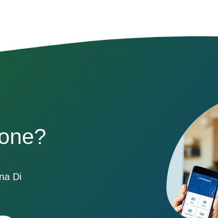
sone?
ona Di