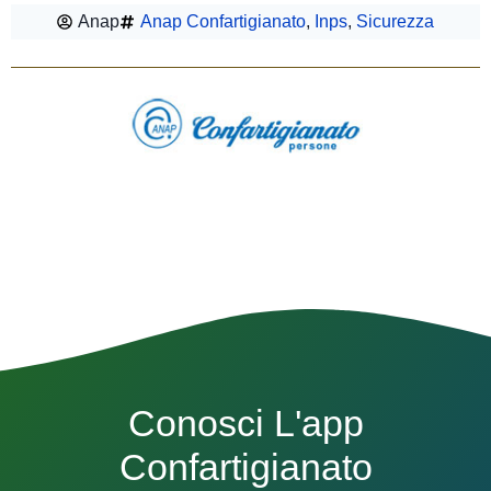
Anap
Anap Confartigianato
,
Inps
,
Sicurezza
Conosci L'app
Confartigianato