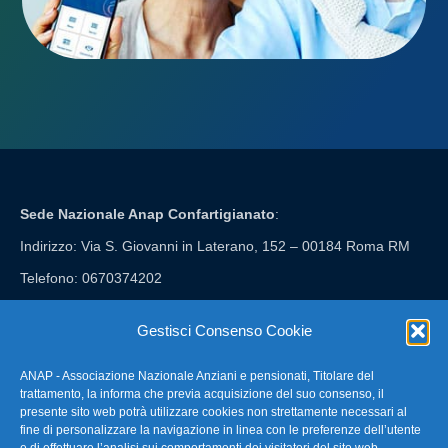
Sede Nazionale Anap Confartigianato
:
Indirizzo: Via S. Giovanni in Laterano, 152 – 00184 Roma RM
Telefono: 0670374202
E-mail: anap@confartigianato.it
Gestisci Consenso Cookie
ANAP - Associazione Nazionale Anziani e pensionati, Titolare del
FAQ – Domande Frequenti
trattamento, la informa che previa acquisizione del suo consenso, il
presente sito web potrà utilizzare cookies non strettamente necessari al
fine di personalizzare la navigazione in linea con le preferenze dell’utente
La nostra Newsletter