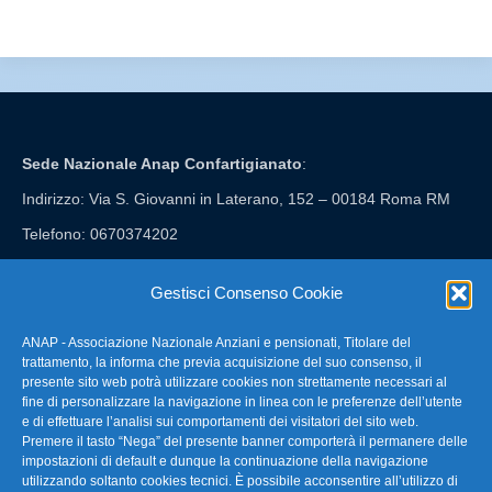
Sede Nazionale Anap Confartigianato
:
Indirizzo: Via S. Giovanni in Laterano, 152 – 00184 Roma RM
Telefono: 0670374202
E-mail: anap@confartigianato.it
Gestisci Consenso Cookie
ANAP - Associazione Nazionale Anziani e pensionati, Titolare del
FAQ – Domande Frequenti
trattamento, la informa che previa acquisizione del suo consenso, il
presente sito web potrà utilizzare cookies non strettamente necessari al
fine di personalizzare la navigazione in linea con le preferenze dell’utente
La nostra Newsletter
e di effettuare l’analisi sui comportamenti dei visitatori del sito web.
Premere il tasto “Nega” del presente banner comporterà il permanere delle
Link Utili
impostazioni di default e dunque la continuazione della navigazione
utilizzando soltanto cookies tecnici. È possibile acconsentire all’utilizzo di