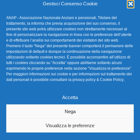
Gestisci Consenso Cookie
ANAP - Associazione Nazionale Anziani e pensionati, Titolare del
FAQ – Domande Frequenti
trattamento, la informa che previa acquisizione del suo consenso, il
presente sito web potrà utilizzare cookies non strettamente necessari al
fine di personalizzare la navigazione in linea con le preferenze dell’utente
La nostra Newsletter
e di effettuare l’analisi sui comportamenti dei visitatori del sito web.
Premere il tasto “Nega” del presente banner comporterà il permanere delle
Link Utili
impostazioni di default e dunque la continuazione della navigazione
utilizzando soltanto cookies tecnici. È possibile acconsentire all’utilizzo di
tutti i cookies cliccando su “Accetta” oppure abilitarne soltanto alcuni
TG Confartigianato
esprimendo le proprie preferenze nella sezione “Visualizza le preferenze”
Per maggiori informazioni sui cookie e per informazioni sul trattamento dei
Privacy & Cookie Policy
dati personali è possibile consultare la
privacy policy & Cookie Policy
;
Accetta
Seguici
Nega
Visualizza le preferenze