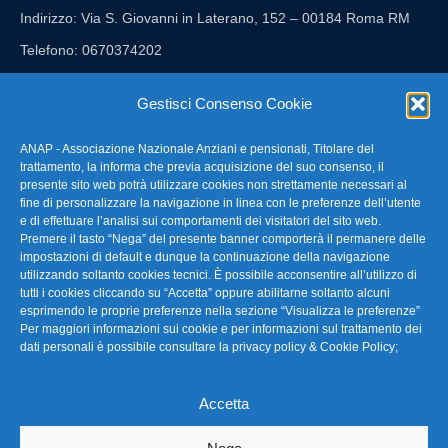
Indirizzo: Via S. Giovanni in Laterano, 152 – 00184 Roma RM
Telefono: 0670374202
E-mail: anap@confartigianato.it
Gestisci Consenso Cookie
ANAP - Associazione Nazionale Anziani e pensionati, Titolare del
FAQ – Domande Frequenti
trattamento, la informa che previa acquisizione del suo consenso, il
presente sito web potrà utilizzare cookies non strettamente necessari al
fine di personalizzare la navigazione in linea con le preferenze dell’utente
La nostra Newsletter
e di effettuare l’analisi sui comportamenti dei visitatori del sito web.
Premere il tasto “Nega” del presente banner comporterà il permanere delle
Link Utili
impostazioni di default e dunque la continuazione della navigazione
utilizzando soltanto cookies tecnici. È possibile acconsentire all’utilizzo di
tutti i cookies cliccando su “Accetta” oppure abilitarne soltanto alcuni
TG Confartigianato
esprimendo le proprie preferenze nella sezione “Visualizza le preferenze”
Per maggiori informazioni sui cookie e per informazioni sul trattamento dei
Privacy & Cookie Policy
dati personali è possibile consultare la
privacy policy & Cookie Policy
;
Accetta
Seguici