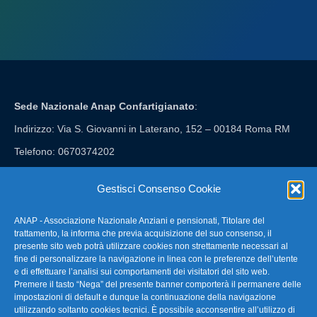
Sede Nazionale Anap Confartigianato
:
Indirizzo: Via S. Giovanni in Laterano, 152 – 00184 Roma RM
Telefono: 0670374202
E-mail: anap@confartigianato.it
Gestisci Consenso Cookie
ANAP - Associazione Nazionale Anziani e pensionati, Titolare del
FAQ – Domande Frequenti
trattamento, la informa che previa acquisizione del suo consenso, il
presente sito web potrà utilizzare cookies non strettamente necessari al
fine di personalizzare la navigazione in linea con le preferenze dell’utente
La nostra Newsletter
e di effettuare l’analisi sui comportamenti dei visitatori del sito web.
Premere il tasto “Nega” del presente banner comporterà il permanere delle
Link Utili
impostazioni di default e dunque la continuazione della navigazione
utilizzando soltanto cookies tecnici. È possibile acconsentire all’utilizzo di