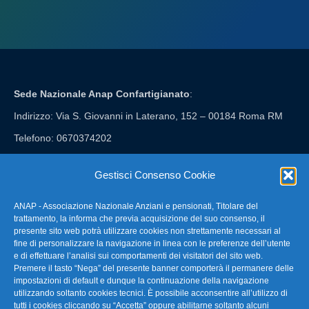
Sede Nazionale Anap Confartigianato
:
Indirizzo: Via S. Giovanni in Laterano, 152 – 00184 Roma RM
Telefono: 0670374202
E-mail: anap@confartigianato.it
Gestisci Consenso Cookie
ANAP - Associazione Nazionale Anziani e pensionati, Titolare del
FAQ – Domande Frequenti
trattamento, la informa che previa acquisizione del suo consenso, il
presente sito web potrà utilizzare cookies non strettamente necessari al
fine di personalizzare la navigazione in linea con le preferenze dell’utente
La nostra Newsletter
e di effettuare l’analisi sui comportamenti dei visitatori del sito web.
Premere il tasto “Nega” del presente banner comporterà il permanere delle
Link Utili
impostazioni di default e dunque la continuazione della navigazione
utilizzando soltanto cookies tecnici. È possibile acconsentire all’utilizzo di
tutti i cookies cliccando su “Accetta” oppure abilitarne soltanto alcuni