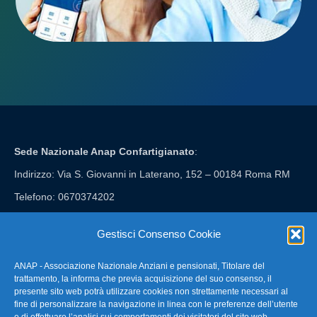
Sede Nazionale Anap Confartigianato
:
Indirizzo: Via S. Giovanni in Laterano, 152 – 00184 Roma RM
Telefono: 0670374202
E-mail: anap@confartigianato.it
Gestisci Consenso Cookie
ANAP - Associazione Nazionale Anziani e pensionati, Titolare del
FAQ – Domande Frequenti
trattamento, la informa che previa acquisizione del suo consenso, il
presente sito web potrà utilizzare cookies non strettamente necessari al
fine di personalizzare la navigazione in linea con le preferenze dell’utente
La nostra Newsletter