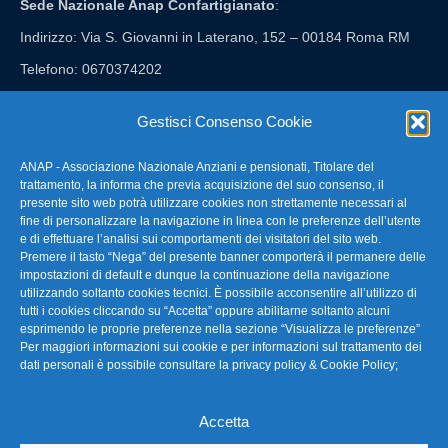
Sede Nazionale Anap Confartigianato
:
Indirizzo: Via S. Giovanni in Laterano, 152 – 00184 Roma RM
Telefono: 0670374202
E-mail: anap@confartigianato.it
Gestisci Consenso Cookie
ANAP - Associazione Nazionale Anziani e pensionati, Titolare del
FAQ – Domande Frequenti
trattamento, la informa che previa acquisizione del suo consenso, il
presente sito web potrà utilizzare cookies non strettamente necessari al
fine di personalizzare la navigazione in linea con le preferenze dell’utente
La nostra Newsletter
e di effettuare l’analisi sui comportamenti dei visitatori del sito web.
Premere il tasto “Nega” del presente banner comporterà il permanere delle
Link Utili
impostazioni di default e dunque la continuazione della navigazione
utilizzando soltanto cookies tecnici. È possibile acconsentire all’utilizzo di
tutti i cookies cliccando su “Accetta” oppure abilitarne soltanto alcuni
TG Confartigianato
esprimendo le proprie preferenze nella sezione “Visualizza le preferenze”
Per maggiori informazioni sui cookie e per informazioni sul trattamento dei
Privacy & Cookie Policy
dati personali è possibile consultare la
privacy policy & Cookie Policy
;
Accetta