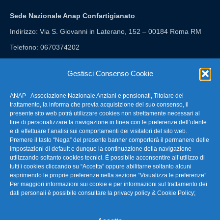
Sede Nazionale Anap Confartigianato
:
Indirizzo: Via S. Giovanni in Laterano, 152 – 00184 Roma RM
Telefono: 0670374202
E-mail: anap@confartigianato.it
Gestisci Consenso Cookie
ANAP - Associazione Nazionale Anziani e pensionati, Titolare del
FAQ – Domande Frequenti
trattamento, la informa che previa acquisizione del suo consenso, il
presente sito web potrà utilizzare cookies non strettamente necessari al
fine di personalizzare la navigazione in linea con le preferenze dell’utente
La nostra Newsletter
e di effettuare l’analisi sui comportamenti dei visitatori del sito web.
Premere il tasto “Nega” del presente banner comporterà il permanere delle
Link Utili
impostazioni di default e dunque la continuazione della navigazione
utilizzando soltanto cookies tecnici. È possibile acconsentire all’utilizzo di
tutti i cookies cliccando su “Accetta” oppure abilitarne soltanto alcuni
TG Confartigianato
esprimendo le proprie preferenze nella sezione “Visualizza le preferenze”
Per maggiori informazioni sui cookie e per informazioni sul trattamento dei
Privacy & Cookie Policy
dati personali è possibile consultare la
privacy policy & Cookie Policy
;