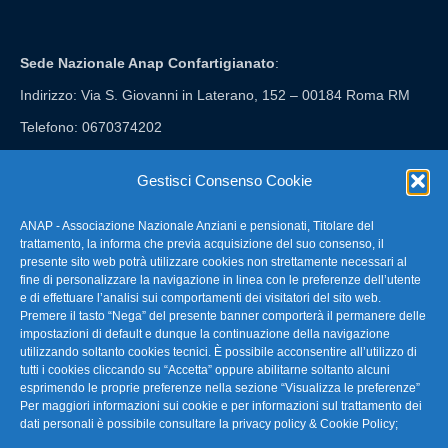
Sede Nazionale Anap Confartigianato
:
Indirizzo: Via S. Giovanni in Laterano, 152 – 00184 Roma RM
Telefono: 0670374202
E-mail: anap@confartigianato.it
Gestisci Consenso Cookie
ANAP - Associazione Nazionale Anziani e pensionati, Titolare del
FAQ – Domande Frequenti
trattamento, la informa che previa acquisizione del suo consenso, il
presente sito web potrà utilizzare cookies non strettamente necessari al
fine di personalizzare la navigazione in linea con le preferenze dell’utente
La nostra Newsletter
e di effettuare l’analisi sui comportamenti dei visitatori del sito web.
Premere il tasto “Nega” del presente banner comporterà il permanere delle
Link Utili
impostazioni di default e dunque la continuazione della navigazione
utilizzando soltanto cookies tecnici. È possibile acconsentire all’utilizzo di
tutti i cookies cliccando su “Accetta” oppure abilitarne soltanto alcuni
TG Confartigianato
esprimendo le proprie preferenze nella sezione “Visualizza le preferenze”
Per maggiori informazioni sui cookie e per informazioni sul trattamento dei
Privacy & Cookie Policy
dati personali è possibile consultare la
privacy policy & Cookie Policy
;