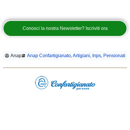
Conosci la nostra Newsletter? Iscriviti ora
Anap
Anap Confartigianato
,
Artigiani
,
Inps
,
Pensionati