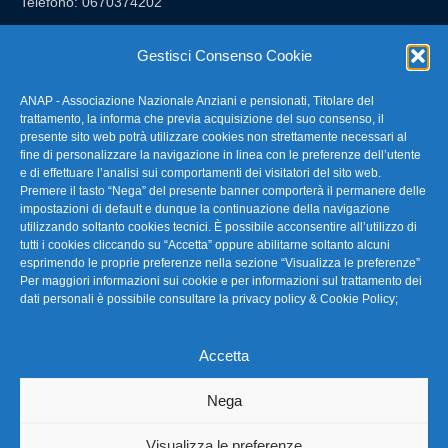
Telefono: 0670374202
E-mail: anap@confartigianato.it
Gestisci Consenso Cookie
ANAP - Associazione Nazionale Anziani e pensionati, Titolare del
FAQ – Domande Frequenti
trattamento, la informa che previa acquisizione del suo consenso, il
presente sito web potrà utilizzare cookies non strettamente necessari al
fine di personalizzare la navigazione in linea con le preferenze dell’utente
La nostra Newsletter
e di effettuare l’analisi sui comportamenti dei visitatori del sito web.
Premere il tasto “Nega” del presente banner comporterà il permanere delle
Link Utili
impostazioni di default e dunque la continuazione della navigazione
utilizzando soltanto cookies tecnici. È possibile acconsentire all’utilizzo di
tutti i cookies cliccando su “Accetta” oppure abilitarne soltanto alcuni
TG Confartigianato
esprimendo le proprie preferenze nella sezione “Visualizza le preferenze”
Per maggiori informazioni sui cookie e per informazioni sul trattamento dei
Privacy & Cookie Policy
dati personali è possibile consultare la
privacy policy & Cookie Policy
;
Accetta
Seguici
Nega
Visualizza le preferenze