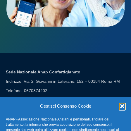
Sede Nazionale Anap Confartigianato
:
Indirizzo: Via S. Giovanni in Laterano, 152 – 00184 Roma RM
Telefono: 0670374202
E-mail: anap@confartigianato.it
Gestisci Consenso Cookie
ANAP - Associazione Nazionale Anziani e pensionati, Titolare del
FAQ – Domande Frequenti
trattamento, la informa che previa acquisizione del suo consenso, il
presente sito web potrà utilizzare cookies non strettamente necessari al