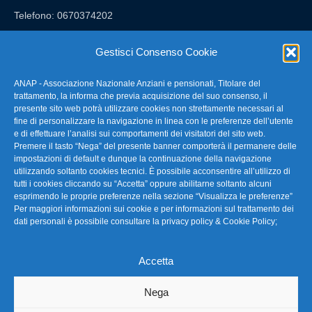
Telefono: 0670374202
E-mail: anap@confartigianato.it
Gestisci Consenso Cookie
ANAP - Associazione Nazionale Anziani e pensionati, Titolare del
FAQ – Domande Frequenti
trattamento, la informa che previa acquisizione del suo consenso, il
presente sito web potrà utilizzare cookies non strettamente necessari al
fine di personalizzare la navigazione in linea con le preferenze dell’utente
La nostra Newsletter
e di effettuare l’analisi sui comportamenti dei visitatori del sito web.
Premere il tasto “Nega” del presente banner comporterà il permanere delle
Link Utili
impostazioni di default e dunque la continuazione della navigazione
utilizzando soltanto cookies tecnici. È possibile acconsentire all’utilizzo di
tutti i cookies cliccando su “Accetta” oppure abilitarne soltanto alcuni
TG Confartigianato
esprimendo le proprie preferenze nella sezione “Visualizza le preferenze”
Per maggiori informazioni sui cookie e per informazioni sul trattamento dei
Privacy & Cookie Policy
dati personali è possibile consultare la
privacy policy & Cookie Policy
;
Accetta
Seguici
Nega