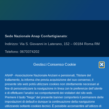
Sede Nazionale Anap Confartigianato
:
Indirizzo: Via S. Giovanni in Laterano, 152 – 00184 Roma RM
Telefono: 0670374202
E-mail: anap@confartigianato.it
Gestisci Consenso Cookie
ANAP - Associazione Nazionale Anziani e pensionati, Titolare del
FAQ – Domande Frequenti
trattamento, la informa che previa acquisizione del suo consenso, il
presente sito web potrà utilizzare cookies non strettamente necessari al
fine di personalizzare la navigazione in linea con le preferenze dell’utente
La nostra Newsletter
e di effettuare l’analisi sui comportamenti dei visitatori del sito web.
Premere il tasto “Nega” del presente banner comporterà il permanere delle
Link Utili
impostazioni di default e dunque la continuazione della navigazione
utilizzando soltanto cookies tecnici. È possibile acconsentire all’utilizzo di