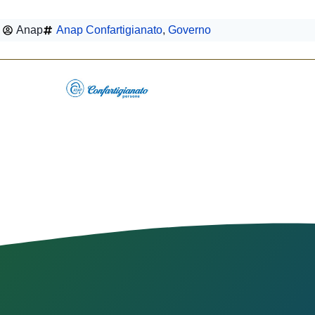
Anap
Anap Confartigianato
,
Governo