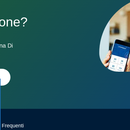
sone?
ona Di
Frequenti