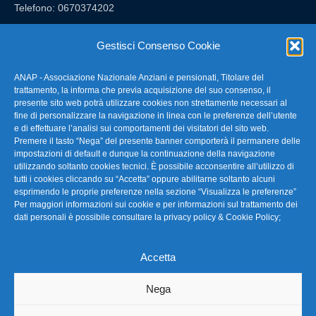
Telefono: 0670374202
E-mail: anap@confartigianato.it
Gestisci Consenso Cookie
ANAP - Associazione Nazionale Anziani e pensionati, Titolare del
FAQ – Domande Frequenti
trattamento, la informa che previa acquisizione del suo consenso, il
presente sito web potrà utilizzare cookies non strettamente necessari al
fine di personalizzare la navigazione in linea con le preferenze dell’utente
La nostra Newsletter
e di effettuare l’analisi sui comportamenti dei visitatori del sito web.
Premere il tasto “Nega” del presente banner comporterà il permanere delle
Link Utili
impostazioni di default e dunque la continuazione della navigazione
utilizzando soltanto cookies tecnici. È possibile acconsentire all’utilizzo di
tutti i cookies cliccando su “Accetta” oppure abilitarne soltanto alcuni
TG Confartigianato
esprimendo le proprie preferenze nella sezione “Visualizza le preferenze”
Per maggiori informazioni sui cookie e per informazioni sul trattamento dei
Privacy & Cookie Policy
dati personali è possibile consultare la
privacy policy & Cookie Policy
;
Accetta
Seguici
Nega