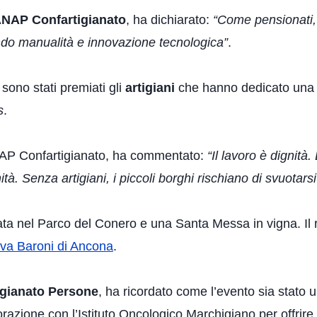
NAP Confartigianato
, ha dichiarato:
“Come pensionati, i
do manualità e innovazione tecnologica”
.
 sono stati premiati gli
artigiani
che hanno dedicato una vi
s
.
NAP Confartigianato, ha commentato:
“Il lavoro è dignità.
à. Senza artigiani, i piccoli borghi rischiano di svuotarsi
a nel Parco del Conero e una Santa Messa in vigna. Il ri
lva Baroni di Ancona
.
igianato Persone
, ha ricordato come l’evento sia stato
razione con l’Istituto Oncologico Marchigiano per offrire 