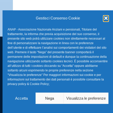
Gestisci Consenso Cookie
ANAP - Associazione Nazionale Anziani e pensionati, Titolare del
trattamento, la informa che previa acquisizione del suo consenso, il
presente sito web potrà utilizzare cookies non strettamente necessari al
fine di personalizzare la navigazione in linea con le preferenze
dell’utente e di effettuare l’analisi sui comportamenti dei visitatori del sito
FAQ – Domande 
web. Premere il tasto “Nega” del presente banner comporterà il
Sede Nazionale Anap Confartigianato
:
permanere delle impostazioni di default e dunque la continuazione della
Indirizzo: Via S. Giovanni in Laterano,
navigazione utilizzando soltanto cookies tecnici. È possibile acconsentire
La nostra Newsle
all’utilizzo di tutti i cookies cliccando su “Accetta” oppure abilitarne
152 – 00184 Roma RM
soltanto alcuni esprimendo le proprie preferenze nella sezione
Link Utili
“Visualizza le preferenze” Per maggiori informazioni sui cookie e per
Telefono: 0670374202
informazioni sul trattamento dei dati personali è possibile consultare la
privacy policy & Cookie Policy
;
E-mail: anap@confartigianato.it
TG Confartigian
Privacy & Cookie
Accetta
Nega
Visualizza le preferenze