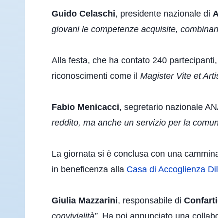
Guido Celaschi
, presidente nazionale di
A
giovani le competenze acquisite, combinan
Alla festa, che ha contato 240 partecipanti,
riconoscimenti come il
Magister Vite et Arti
Fabio Menicacci
, segretario nazionale A
reddito, ma anche un servizio per la comunit
La giornata si è conclusa con una camminat
in beneficenza alla
Casa di Accoglienza Di
Giulia Mazzarini
, responsabile di
Confart
convivialità”
. Ha poi annunciato una collabo