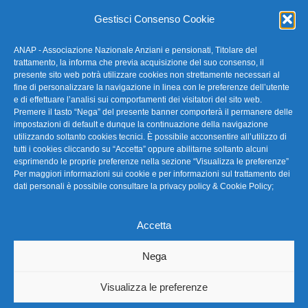
E-mail: anap@confartigianato.it
Gestisci Consenso Cookie
ANAP - Associazione Nazionale Anziani e pensionati, Titolare del
FAQ – Domande Frequenti
trattamento, la informa che previa acquisizione del suo consenso, il
presente sito web potrà utilizzare cookies non strettamente necessari al
fine di personalizzare la navigazione in linea con le preferenze dell’utente
La nostra Newsletter
e di effettuare l’analisi sui comportamenti dei visitatori del sito web.
Premere il tasto “Nega” del presente banner comporterà il permanere delle
Link Utili
impostazioni di default e dunque la continuazione della navigazione
utilizzando soltanto cookies tecnici. È possibile acconsentire all’utilizzo di
tutti i cookies cliccando su “Accetta” oppure abilitarne soltanto alcuni
TG Confartigianato
esprimendo le proprie preferenze nella sezione “Visualizza le preferenze”
Per maggiori informazioni sui cookie e per informazioni sul trattamento dei
Privacy & Cookie Policy
dati personali è possibile consultare la
privacy policy & Cookie Policy
;
Accetta
Seguici
Nega
Visualizza le preferenze