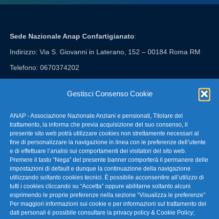
Sede Nazionale Anap Confartigianato
:
Indirizzo: Via S. Giovanni in Laterano, 152 – 00184 Roma RM
Telefono: 0670374202
E-mail: anap@confartigianato.it
Gestisci Consenso Cookie
ANAP - Associazione Nazionale Anziani e pensionati, Titolare del
FAQ – Domande Frequenti
trattamento, la informa che previa acquisizione del suo consenso, il
presente sito web potrà utilizzare cookies non strettamente necessari al
fine di personalizzare la navigazione in linea con le preferenze dell’utente
La nostra Newsletter
e di effettuare l’analisi sui comportamenti dei visitatori del sito web.
Premere il tasto “Nega” del presente banner comporterà il permanere delle
Link Utili
impostazioni di default e dunque la continuazione della navigazione
utilizzando soltanto cookies tecnici. È possibile acconsentire all’utilizzo di
tutti i cookies cliccando su “Accetta” oppure abilitarne soltanto alcuni
TG Confartigianato
esprimendo le proprie preferenze nella sezione “Visualizza le preferenze”
Per maggiori informazioni sui cookie e per informazioni sul trattamento dei
Privacy & Cookie Policy
dati personali è possibile consultare la
privacy policy & Cookie Policy
;