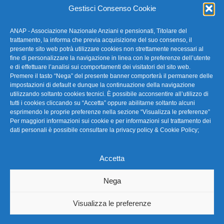
Gestisci Consenso Cookie
ANAP - Associazione Nazionale Anziani e pensionati, Titolare del
FAQ – Domande Frequenti
trattamento, la informa che previa acquisizione del suo consenso, il
presente sito web potrà utilizzare cookies non strettamente necessari al
fine di personalizzare la navigazione in linea con le preferenze dell’utente
La nostra Newsletter
e di effettuare l’analisi sui comportamenti dei visitatori del sito web.
Premere il tasto “Nega” del presente banner comporterà il permanere delle
Link Utili
impostazioni di default e dunque la continuazione della navigazione
utilizzando soltanto cookies tecnici. È possibile acconsentire all’utilizzo di
tutti i cookies cliccando su “Accetta” oppure abilitarne soltanto alcuni
TG Confartigianato
esprimendo le proprie preferenze nella sezione “Visualizza le preferenze”
Per maggiori informazioni sui cookie e per informazioni sul trattamento dei
Privacy & Cookie Policy
dati personali è possibile consultare la
privacy policy & Cookie Policy
;
Accetta
Seguici
Nega
Visualizza le preferenze