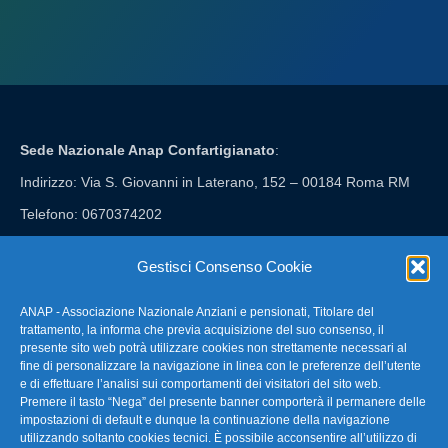
Sede Nazionale Anap Confartigianato
:
Indirizzo: Via S. Giovanni in Laterano, 152 – 00184 Roma RM
Telefono: 0670374202
E-mail: anap@confartigianato.it
Gestisci Consenso Cookie
ANAP - Associazione Nazionale Anziani e pensionati, Titolare del
FAQ – Domande Frequenti
trattamento, la informa che previa acquisizione del suo consenso, il
presente sito web potrà utilizzare cookies non strettamente necessari al
fine di personalizzare la navigazione in linea con le preferenze dell’utente
La nostra Newsletter
e di effettuare l’analisi sui comportamenti dei visitatori del sito web.
Premere il tasto “Nega” del presente banner comporterà il permanere delle
Link Utili
impostazioni di default e dunque la continuazione della navigazione
utilizzando soltanto cookies tecnici. È possibile acconsentire all’utilizzo di