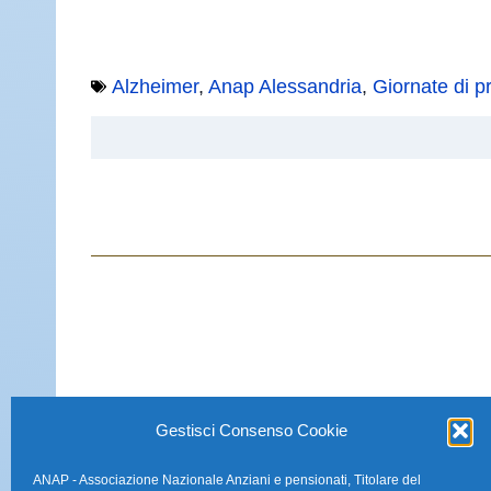
Alzheimer
,
Anap Alessandria
,
Giornate di p
Gestisci Consenso Cookie
ANAP - Associazione Nazionale Anziani e pensionati, Titolare del