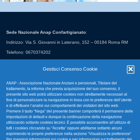
Sede Nazionale Anap Confartigianato
:
Indirizzo: Via S. Giovanni in Laterano, 152 – 00184 Roma RM
Telefono: 0670374202
E-mail: anap@confartigianato.it
Gestisci Consenso Cookie
ANAP - Associazione Nazionale Anziani e pensionati, Titolare del
FAQ – Domande Frequenti
trattamento, la informa che previa acquisizione del suo consenso, il
presente sito web potrà utilizzare cookies non strettamente necessari al
fine di personalizzare la navigazione in linea con le preferenze dell’utente
La nostra Newsletter
e di effettuare l’analisi sui comportamenti dei visitatori del sito web.
Premere il tasto “Nega” del presente banner comporterà il permanere delle
Link Utili
impostazioni di default e dunque la continuazione della navigazione
utilizzando soltanto cookies tecnici. È possibile acconsentire all’utilizzo di
tutti i cookies cliccando su “Accetta” oppure abilitarne soltanto alcuni
TG Confartigianato
esprimendo le proprie preferenze nella sezione “Visualizza le preferenze”
Per maggiori informazioni sui cookie e per informazioni sul trattamento dei