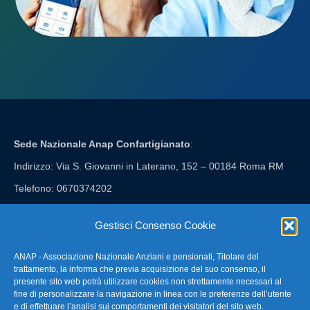
Sede Nazionale Anap Confartigianato
:
Indirizzo: Via S. Giovanni in Laterano, 152 – 00184 Roma RM
Telefono: 0670374202
E-mail: anap@confartigianato.it
Gestisci Consenso Cookie
ANAP - Associazione Nazionale Anziani e pensionati, Titolare del
FAQ – Domande Frequenti
trattamento, la informa che previa acquisizione del suo consenso, il
presente sito web potrà utilizzare cookies non strettamente necessari al
fine di personalizzare la navigazione in linea con le preferenze dell’utente
La nostra Newsletter
e di effettuare l’analisi sui comportamenti dei visitatori del sito web.