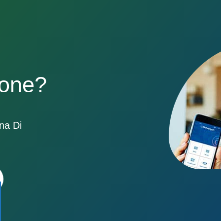
sone?
ona Di