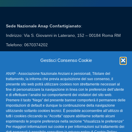
Sede Nazionale Anap Confartigianato
:
Indirizzo: Via S. Giovanni in Laterano, 152 – 00184 Roma RM
Telefono: 0670374202
E-mail: anap@confartigianato.it
Gestisci Consenso Cookie
ANAP - Associazione Nazionale Anziani e pensionati, Titolare del
FAQ – Domande Frequenti
trattamento, la informa che previa acquisizione del suo consenso, il
presente sito web potrà utilizzare cookies non strettamente necessari al
fine di personalizzare la navigazione in linea con le preferenze dell’utente
La nostra Newsletter
e di effettuare l’analisi sui comportamenti dei visitatori del sito web.
Premere il tasto “Nega” del presente banner comporterà il permanere delle
Link Utili
impostazioni di default e dunque la continuazione della navigazione
utilizzando soltanto cookies tecnici. È possibile acconsentire all’utilizzo di
tutti i cookies cliccando su “Accetta” oppure abilitarne soltanto alcuni
TG Confartigianato
esprimendo le proprie preferenze nella sezione “Visualizza le preferenze”
Per maggiori informazioni sui cookie e per informazioni sul trattamento dei