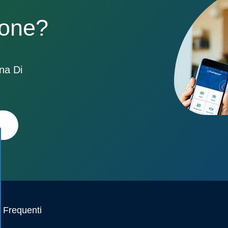
sone?
ona Di
Frequenti