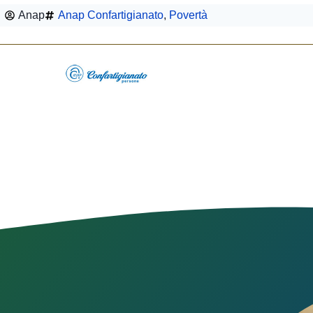
Anap
Anap Confartigianato
,
Povertà