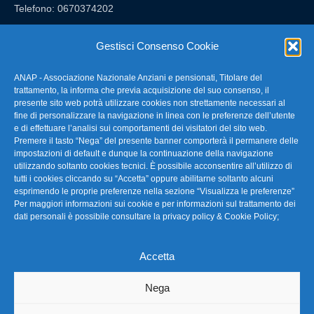
Telefono: 0670374202
E-mail: anap@confartigianato.it
Gestisci Consenso Cookie
ANAP - Associazione Nazionale Anziani e pensionati, Titolare del
FAQ – Domande Frequenti
trattamento, la informa che previa acquisizione del suo consenso, il
presente sito web potrà utilizzare cookies non strettamente necessari al
fine di personalizzare la navigazione in linea con le preferenze dell’utente
La nostra Newsletter
e di effettuare l’analisi sui comportamenti dei visitatori del sito web.
Premere il tasto “Nega” del presente banner comporterà il permanere delle
Link Utili
impostazioni di default e dunque la continuazione della navigazione
utilizzando soltanto cookies tecnici. È possibile acconsentire all’utilizzo di
tutti i cookies cliccando su “Accetta” oppure abilitarne soltanto alcuni
TG Confartigianato
esprimendo le proprie preferenze nella sezione “Visualizza le preferenze”
Per maggiori informazioni sui cookie e per informazioni sul trattamento dei
Privacy & Cookie Policy
dati personali è possibile consultare la
privacy policy & Cookie Policy
;
Accetta
Seguici
Nega