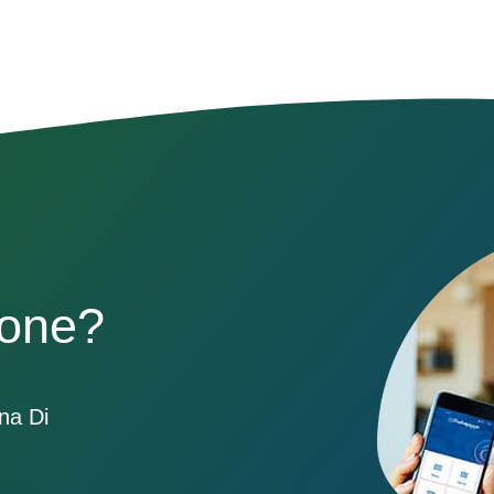
sone?
ona Di