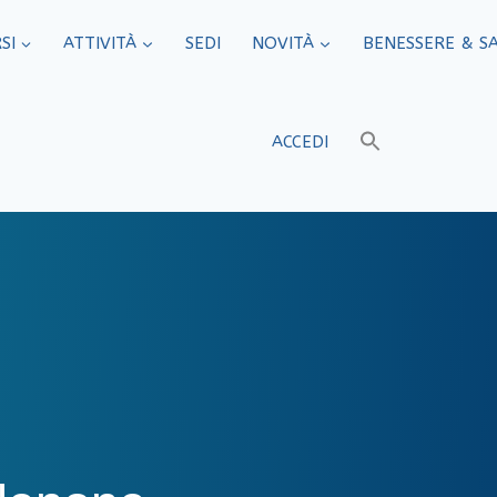
SI
ATTIVITÀ
SEDI​
NOVITÀ
BENESSERE & S
ACCEDI