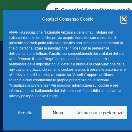
E' Gratuita! Approfittane ora
Gestisci Consenso Cookie
ANAP - Associazione Nazionale Anziani e pensionati, Titolare del
trattamento, la informa che previa acquisizione del suo consenso, il
presente sito web potrà utilizzare cookies non strettamente necessari al
fine di personalizzare la navigazione in linea con le preferenze
dell’utente e di effettuare l’analisi sui comportamenti dei visitatori del sito
FAQ – Domande 
web. Premere il tasto “Nega” del presente banner comporterà il
Sede Nazionale Anap Confartigianato
:
permanere delle impostazioni di default e dunque la continuazione della
Indirizzo: Via S. Giovanni in Laterano,
navigazione utilizzando soltanto cookies tecnici. È possibile acconsentire
La nostra Newsle
all’utilizzo di tutti i cookies cliccando su “Accetta” oppure abilitarne
152 – 00184 Roma RM
soltanto alcuni esprimendo le proprie preferenze nella sezione
Link Utili
“Visualizza le preferenze” Per maggiori informazioni sui cookie e per
Telefono: 0670374202
informazioni sul trattamento dei dati personali è possibile consultare la
privacy policy & Cookie Policy
;
E-mail: anap@confartigianato.it
TG Confartigian
Privacy & Cookie
Accetta
Nega
Visualizza le preferenze