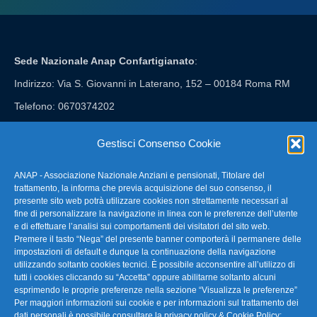
Sede Nazionale Anap Confartigianato
:
Indirizzo: Via S. Giovanni in Laterano, 152 – 00184 Roma RM
Telefono: 0670374202
E-mail: anap@confartigianato.it
Gestisci Consenso Cookie
ANAP - Associazione Nazionale Anziani e pensionati, Titolare del
FAQ – Domande Frequenti
trattamento, la informa che previa acquisizione del suo consenso, il
presente sito web potrà utilizzare cookies non strettamente necessari al
fine di personalizzare la navigazione in linea con le preferenze dell’utente
La nostra Newsletter
e di effettuare l’analisi sui comportamenti dei visitatori del sito web.
Premere il tasto “Nega” del presente banner comporterà il permanere delle
Link Utili
impostazioni di default e dunque la continuazione della navigazione
utilizzando soltanto cookies tecnici. È possibile acconsentire all’utilizzo di
tutti i cookies cliccando su “Accetta” oppure abilitarne soltanto alcuni
TG Confartigianato
esprimendo le proprie preferenze nella sezione “Visualizza le preferenze”
Per maggiori informazioni sui cookie e per informazioni sul trattamento dei
dati personali è possibile consultare la
privacy policy & Cookie Policy
;