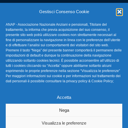
E-mail: anap@confartigianato.it
Gestisci Consenso Cookie
ANAP - Associazione Nazionale Anziani e pensionati, Titolare del
FAQ – Domande Frequenti
trattamento, la informa che previa acquisizione del suo consenso, il
presente sito web potrà utilizzare cookies non strettamente necessari al
fine di personalizzare la navigazione in linea con le preferenze dell’utente
La nostra Newsletter
e di effettuare l’analisi sui comportamenti dei visitatori del sito web.
Premere il tasto “Nega” del presente banner comporterà il permanere delle
Link Utili
impostazioni di default e dunque la continuazione della navigazione
utilizzando soltanto cookies tecnici. È possibile acconsentire all’utilizzo di
tutti i cookies cliccando su “Accetta” oppure abilitarne soltanto alcuni
TG Confartigianato
esprimendo le proprie preferenze nella sezione “Visualizza le preferenze”
Per maggiori informazioni sui cookie e per informazioni sul trattamento dei
Privacy & Cookie Policy
dati personali è possibile consultare la
privacy policy & Cookie Policy
;
Accetta
Seguici
Nega
Visualizza le preferenze