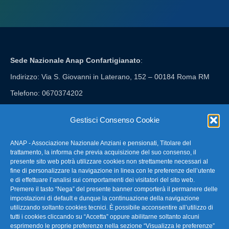
Sede Nazionale Anap Confartigianato
:
Indirizzo: Via S. Giovanni in Laterano, 152 – 00184 Roma RM
Telefono: 0670374202
E-mail: anap@confartigianato.it
Gestisci Consenso Cookie
ANAP - Associazione Nazionale Anziani e pensionati, Titolare del
FAQ – Domande Frequenti
trattamento, la informa che previa acquisizione del suo consenso, il
presente sito web potrà utilizzare cookies non strettamente necessari al
fine di personalizzare la navigazione in linea con le preferenze dell’utente
La nostra Newsletter
e di effettuare l’analisi sui comportamenti dei visitatori del sito web.
Premere il tasto “Nega” del presente banner comporterà il permanere delle
Link Utili
impostazioni di default e dunque la continuazione della navigazione
utilizzando soltanto cookies tecnici. È possibile acconsentire all’utilizzo di
tutti i cookies cliccando su “Accetta” oppure abilitarne soltanto alcuni
TG Confartigianato
esprimendo le proprie preferenze nella sezione “Visualizza le preferenze”